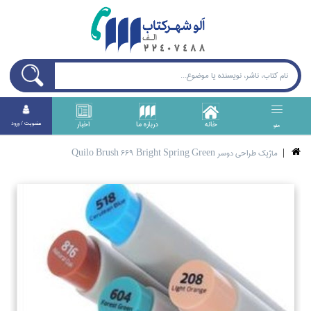
خانه
درباره ما
اخبار
عضويت / ورود
منو
ماژيك طراحي دوسر Quilo Brush 669 Bright Spring Green