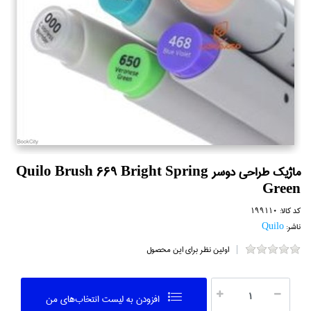
ماژيك طراحي دوسر Quilo Brush 669 Bright Spring
Green
کد کالا:
199110
ناشر:
Quilo
اولین نظر برای این محصول
افزودن به ليست انتخاب‌هاي من