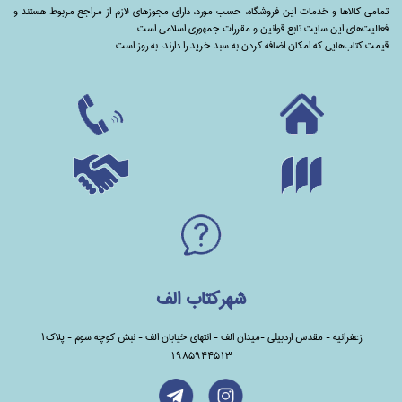
تمامی‌ کالاها و خدمات این فروشگاه، حسب مورد،‌ دارای مجوزهای لازم از مراجع مربوط هستند ‌و‌‌
فعالیت‌های این سایت تابع قوانین و مقررات جمهوری اسلامی است.
قیمت کتاب‌هایی که امکان اضافه کردن به سبد خرید را دارند،‌ به روز است.
شهرکتاب الف
زعفرانیه - مقدس اردبیلی -میدان الف - انتهای خیابان الف - نبش کوچه سوم - پلاک1
1985944513