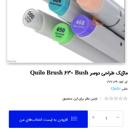
ماژيك طراحي دوسر Quilo Brush 630 Bush
کد کالا:
199129
ناشر:
Quilo
اولین نظر برای این محصول
افزودن به ليست انتخاب‌هاي من