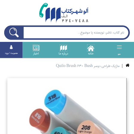
خانه
درباره ما
اخبار
عضويت / ورود
منو
ماژيك طراحي دوسر Quilo Brush 630 Bush