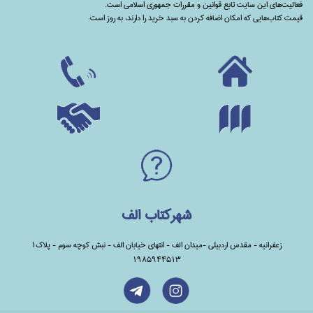
فعالیت‌های این سایت تابع قوانین و مقررات جمهوری اسلامی است.
قیمت کتاب‌هایی که امکان اضافه کردن به سبد خرید را دارند،‌ به روز است.
شهرکتاب الف
زعفرانیه - مقدس اردبیلی -میدان الف - انتهای خیابان الف - نبش کوچه سوم - پلاک1
1985944513