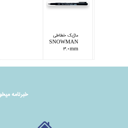
ماژيك خطاطي
SNOWMAN
3.0mm
خبرنامه ميخوا