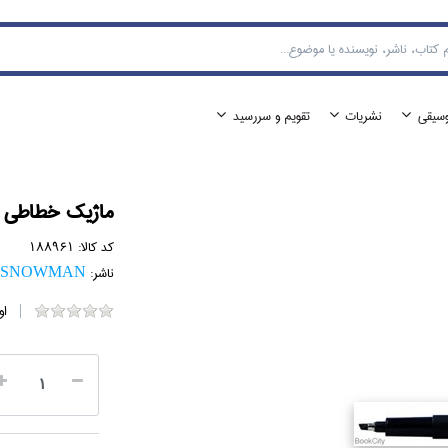
وسيقي
نشريات
تقويم و سررسيد
ماژيك خطاطي SNOWMAN 3.0mm
کد کالا:
188961
ناشر:
SNOWMAN
او