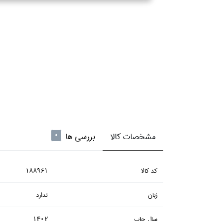
مشخصات کالا
بررسی ها
0
كد كالا
188961
زبان
ندارد
سال چاپ
1402