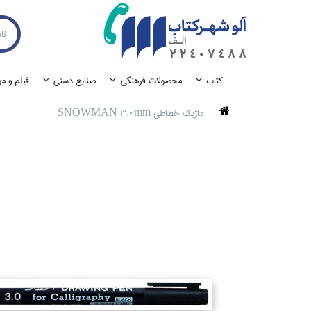
كتاب
محصولات فرهنگي
صنايع دستي
فيلم و م
ماژيك خطاطي SNOWMAN 3.0mm