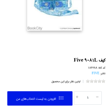
كيف Five 9081L
کد کالا:
186288
ناشر:
FIVE
اولین نظر برای این محصول
افزودن به ليست انتخاب‌هاي من