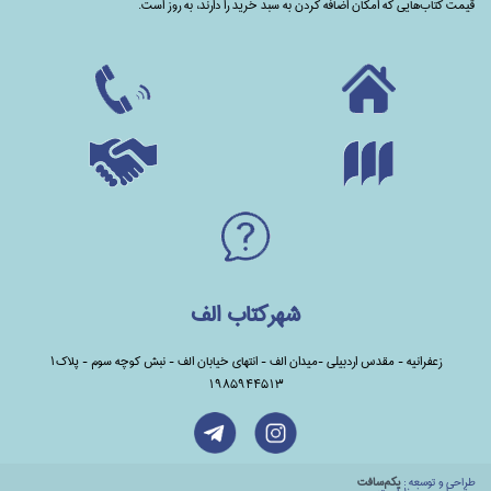
قیمت کتاب‌هایی که امکان اضافه کردن به سبد خرید را دارند،‌ به روز است.
شهرکتاب الف
زعفرانیه - مقدس اردبیلی -میدان الف - انتهای خیابان الف - نبش کوچه سوم - پلاک1
1985944513
طراحي و توسعه :
يكم‌سافت