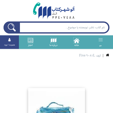
خانه
درباره ما
اخبار
عضويت / ورود
منو
كيف Five 9081L