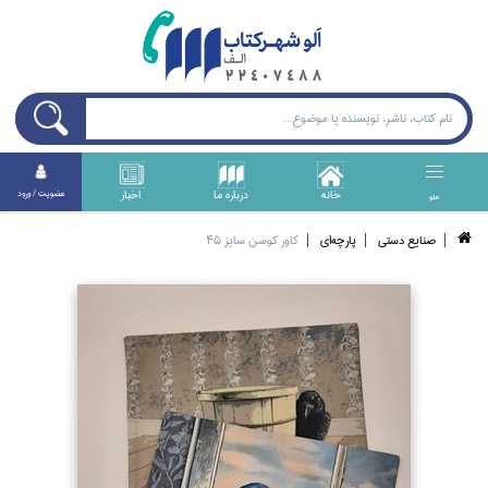
خانه
درباره ما
اخبار
عضويت / ورود
منو
صنايع دستي
پارچه‌اي
كاور كوسن سايز 45