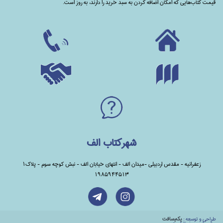
قیمت کتاب‌هایی که امکان اضافه کردن به سبد خرید را دارند،‌ به روز است.
شهرکتاب الف
زعفرانیه - مقدس اردبیلی -میدان الف - انتهای خیابان الف - نبش کوچه سوم - پلاک1
1985944513
طراحي و توسعه :
يكم‌سافت