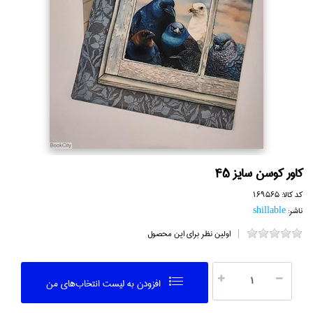
كاور كوسن سايز 45
کد کالا:
169565
ناشر:
shillable
اولین نظر برای این محصول
افزودن به ليست انتخاب‌هاي من