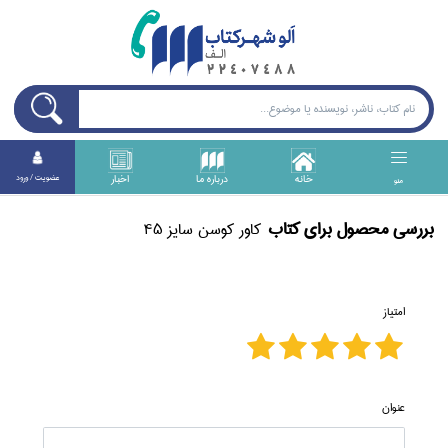
خانه
درباره ما
اخبار
عضويت / ورود
منو
بررسی محصول برای كتاب
كاور كوسن سايز 45
امتیاز
عنوان