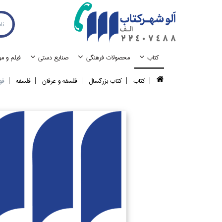
كتاب
محصولات فرهنگي
صنايع دستي
فيلم و م
كتاب
كتاب بزرگسال
فلسفه و عرفان
فلسفه
فو