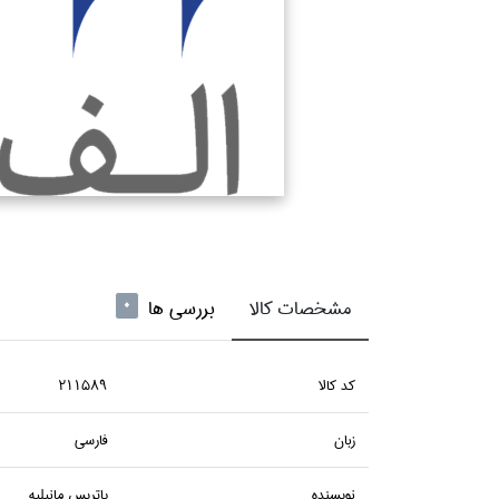
مشخصات کالا
بررسی ها
0
كد كالا
211589
زبان
فارسي
نويسنده
پاتريس مانيليه