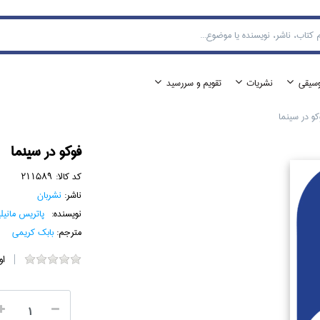
وسيقي
نشريات
تقويم و سررسيد
كو در سينما
فوكو در سينما
کد کالا:
211589
ناشر:
نشربان
نویسنده:
پاتريس مانيلي
مترجم:
بابك كريمي
او