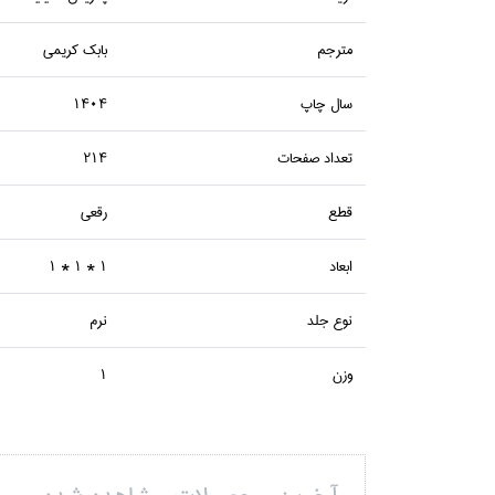
مترجم
بابك كريمي
سال چاپ
1404
تعداد صفحات
214
قطع
رقعي
ابعاد
1 * 1 * 1
نوع جلد
نرم
وزن
1