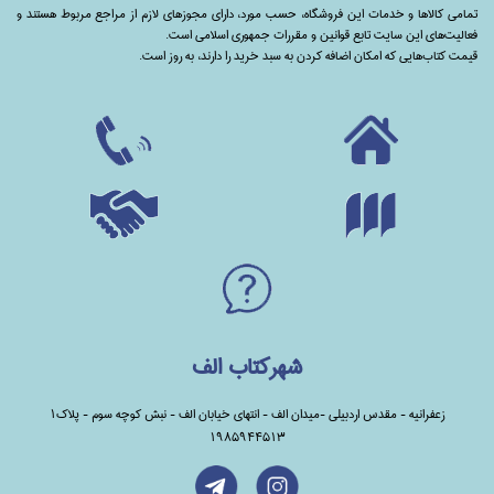
تمامی‌ کالاها و خدمات این فروشگاه، حسب مورد،‌ دارای مجوزهای لازم از مراجع مربوط هستند ‌و‌‌
فعالیت‌های این سایت تابع قوانین و مقررات جمهوری اسلامی است.
قیمت کتاب‌هایی که امکان اضافه کردن به سبد خرید را دارند،‌ به روز است.
شهرکتاب الف
زعفرانیه - مقدس اردبیلی -میدان الف - انتهای خیابان الف - نبش کوچه سوم - پلاک1
1985944513