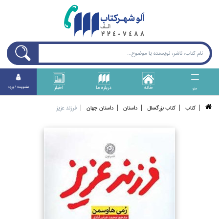
خانه
درباره ما
اخبار
عضويت / ورود
منو
كتاب
كتاب بزرگسال
داستان
داستان جهان
فرزند عزيز