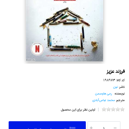
فرزند عزيز
کد کالا:
198973
ناشر:
نون
نویسنده:
رمي هاوسمن
مترجم:
محمد عباس‌آبادي
اولین نظر برای این محصول