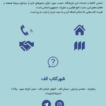
تمامی‌ کالاها و خدمات این فروشگاه، حسب مورد،‌ دارای مجوزهای لازم از مراجع مربوط هستند ‌و‌‌
فعالیت‌های این سایت تابع قوانین و مقررات جمهوری اسلامی است.
قیمت کتاب‌هایی که امکان اضافه کردن به سبد خرید را دارند،‌ به روز است.
شهرکتاب الف
زعفرانیه - مقدس اردبیلی -میدان الف - انتهای خیابان الف - نبش کوچه سوم - پلاک1
1985944513