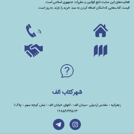
فعالیت‌های این سایت تابع قوانین و مقررات جمهوری اسلامی است.
قیمت کتاب‌هایی که امکان اضافه کردن به سبد خرید را دارند،‌ به روز است.
شهرکتاب الف
زعفرانیه - مقدس اردبیلی -میدان الف - انتهای خیابان الف - نبش کوچه سوم - پلاک1
1985944513