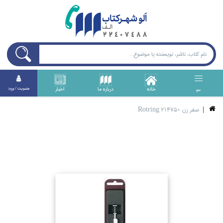
خانه
درباره ما
اخبار
عضويت / ورود
منو
صفر زن Rotring 214750