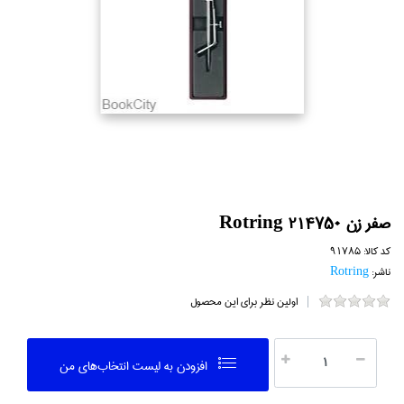
صفر زن Rotring 214750
کد کالا:
91785
ناشر:
Rotring
اولین نظر برای این محصول
افزودن به ليست انتخاب‌هاي من