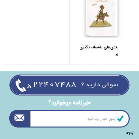
رندي‌هاي عاشقانه (گذري
بر...
خبرنامه ميخوانيد؟
توجه