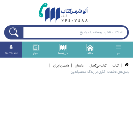
خانه
درباره ما
اخبار
عضويت / ورود
منو
كتاب
كتاب بزرگسال
داستان
داستان ايران
رندي‌هاي عاشقانه (گذري بر زندگ ملانصرالدين)