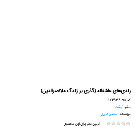
رندي‌هاي عاشقانه (گذري بر زندگ ملانصرالدين)
کد کالا:
174938
ناشر:
آوشت
نویسنده:
منصور عزيزي
اولین نظر برای این محصول