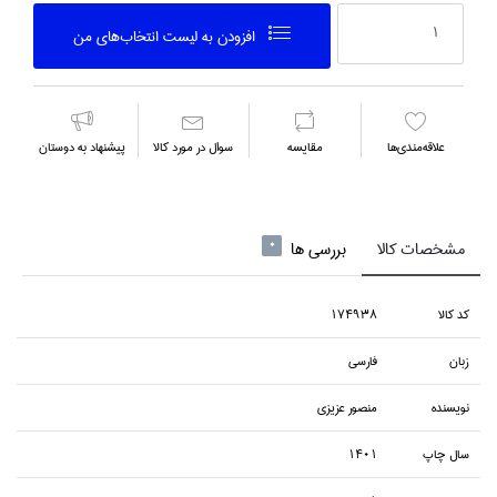
افزودن به ليست انتخاب‌هاي من
علاقه‌مندي‌ها
مقايسه
سوال در مورد كالا
پیشنهاد به دوستان
مشخصات کالا
بررسی ها
0
كد كالا
174938
زبان
فارسي
نويسنده
منصور عزيزي
سال چاپ
1401