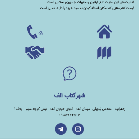
فعالیت‌های این سایت تابع قوانین و مقررات جمهوری اسلامی است.
قیمت کتاب‌هایی که امکان اضافه کردن به سبد خرید را دارند،‌ به روز است.
شهرکتاب الف
زعفرانیه - مقدس اردبیلی -میدان الف - انتهای خیابان الف - نبش کوچه سوم - پلاک1
1985944513