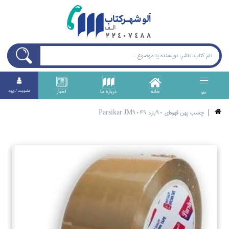
خانه
درباره ما
اخبار
عضويت / ورود
منو
چسب پهن قهوه‌اي 90يارد Parsikar JM9049