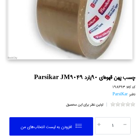
چسب پهن قهوه‌اي 90يارد Parsikar JM9049
کد کالا:
198693
ناشر:
ParsiKar
اولین نظر برای این محصول
افزودن به ليست انتخاب‌هاي من