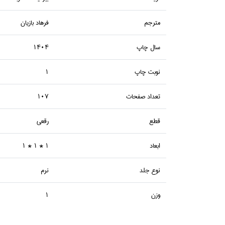
مترجم
فرهاد بازيان
سال چاپ
1404
نوبت چاپ
1
تعداد صفحات
107
قطع
رقعي
ابعاد
1 * 1 * 1
نوع جلد
نرم
وزن
1