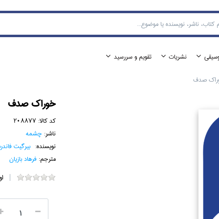
وسيقي
نشريات
تقويم و سررسيد
راك صدف
خوراك صدف
کد کالا:
208877
ناشر:
چشمه
نویسنده:
بيرگيت فاندرب
مترجم:
فرهاد بازيان
او