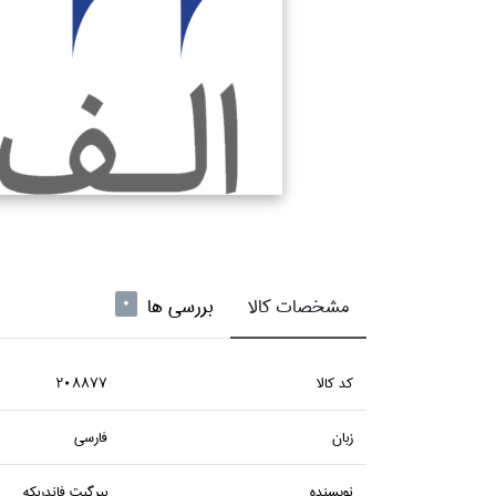
مشخصات کالا
بررسی ها
0
كد كالا
208877
زبان
فارسي
نويسنده
بيرگيت فاندربكه