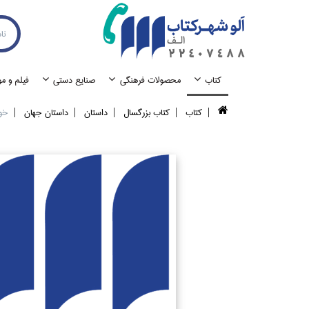
كتاب
محصولات فرهنگي
صنايع دستي
فيلم و م
كتاب
كتاب بزرگسال
داستان
داستان جهان
خو