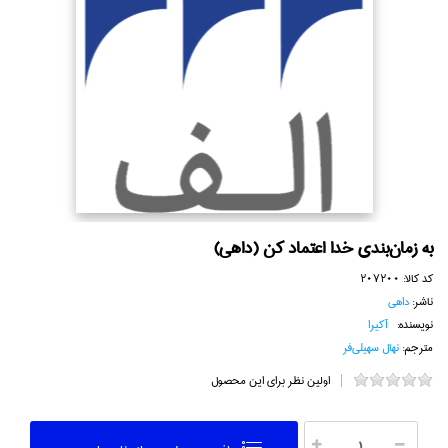
به زمان‌بندي خدا اعتماد كن (داهي)
کد کالا:
207200
ناشر:
داهي
نویسنده:
آكيرا
مترجم:
نهال سهيلي‌فر
اولین نظر برای این محصول