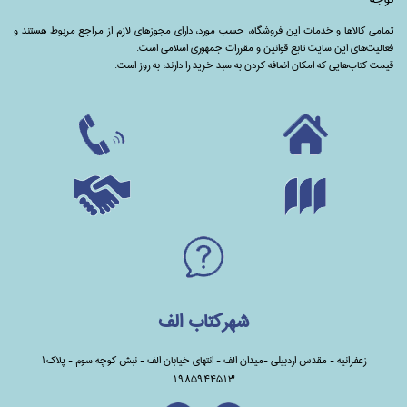
تمامی‌ کالاها و خدمات این فروشگاه، حسب مورد،‌ دارای مجوزهای لازم از مراجع مربوط هستند ‌و‌‌
فعالیت‌های این سایت تابع قوانین و مقررات جمهوری اسلامی است.
قیمت کتاب‌هایی که امکان اضافه کردن به سبد خرید را دارند،‌ به روز است.
شهرکتاب الف
زعفرانیه - مقدس اردبیلی -میدان الف - انتهای خیابان الف - نبش کوچه سوم - پلاک1
1985944513