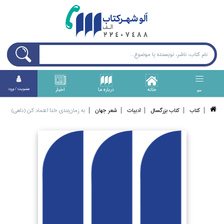
خانه
درباره ما
اخبار
عضويت / ورود
منو
كتاب
كتاب بزرگسال
ادبيات
شعر جهان
به زمان‌بندي خدا اعتماد كن (داهي)