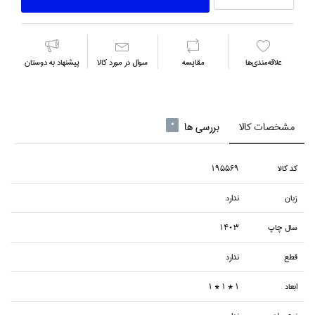
علاقه‌مندي‌ها
مقايسه
سوال در مورد كالا
پیشنهاد به دوستان
مشخصات کالا
بررسی ها
0
كد كالا
195569
زبان
ندارد
سال چاپ
1403
قطع
ندارد
ابعاد
1 * 1 * 1