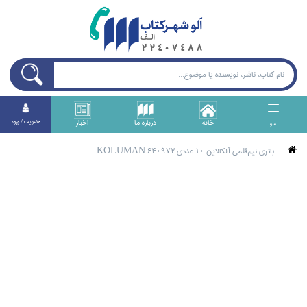
خانه
درباره ما
اخبار
عضويت / ورود
منو
باتري نيم‌قلمي آلكالاين 10 عددي KOLUMAN 640972