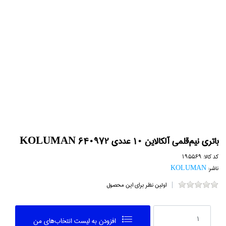
باتري نيم‌قلمي آلكالاين 10 عددي KOLUMAN 640972
کد کالا:
195569
ناشر:
KOLUMAN
اولین نظر برای این محصول
افزودن به ليست انتخاب‌هاي من