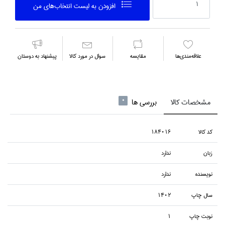
افزودن به ليست انتخاب‌هاي من
علاقه‌مندي‌ها
مقايسه
سوال در مورد كالا
پیشنهاد به دوستان
مشخصات کالا
بررسی ها
0
كد كالا
184016
زبان
ندارد
نويسنده
ندارد
سال چاپ
1402
نوبت چاپ
1