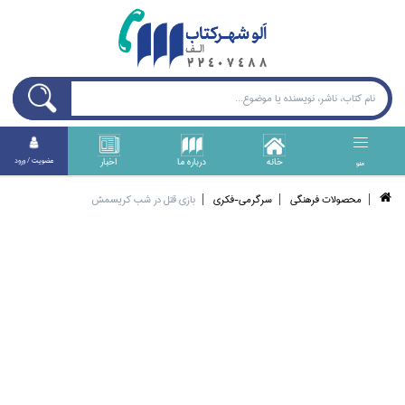
خانه
درباره ما
اخبار
عضويت / ورود
منو
محصولات فرهنگي
سرگرمي-فكري
بازي قتل در شب كريسمش