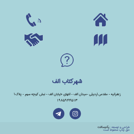
شهرکتاب الف
زعفرانیه - مقدس اردبیلی -میدان الف - انتهای خیابان الف - نبش کوچه سوم - پلاک1
1985944513
طراحي و توسعه :
يكم‌سافت
حق چاپ محفوظ است