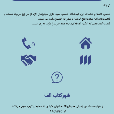
توجه
تمامی‌ کالاها و خدمات این فروشگاه، حسب مورد،‌ دارای مجوزهای لازم از مراجع مربوط هستند ‌و‌‌
فعالیت‌های این سایت تابع قوانین و مقررات جمهوری اسلامی است.
قیمت کتاب‌هایی که امکان اضافه کردن به سبد خرید را دارند،‌ به روز است.
شهرکتاب الف
زعفرانیه - مقدس اردبیلی -میدان الف - انتهای خیابان الف - نبش کوچه سوم - پلاک1
1985944513