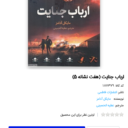
ارباب جنايت (هفت نشانه 5)
کد کالا:
187379
ناشر:
انتشارات فاطمي
نویسنده:
مايكل آدامز
مترجم:
عطيه الحسيني
اولین نظر برای این محصول