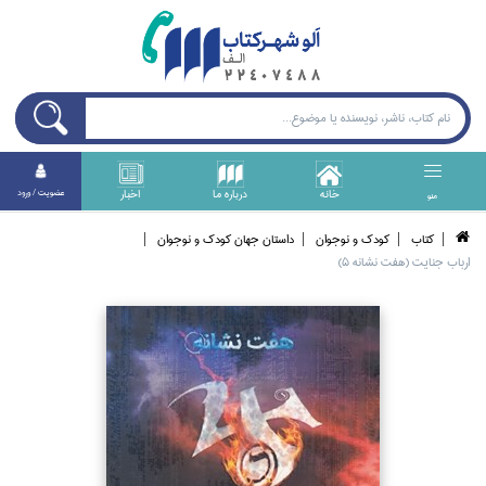
خانه
درباره ما
اخبار
عضويت / ورود
منو
كتاب
كودك و نوجوان
داستان جهان كودك و نوجوان
ارباب جنايت (هفت نشانه 5)