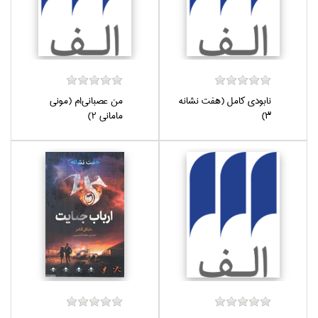
نابودي كامل (هفت نشانه
من عصباني‌ام (موني
3)
ماماني 2)