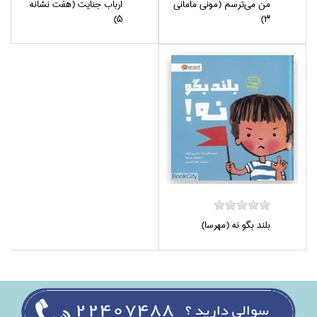
من مي‌ترسم (موني ماماني
ارباب جنايت (هفت نشانه
5)
3)
بلند بگو نه (مهرسا)