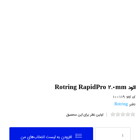
اتود Rotring RapidPro 2.0mm
کد کالا:
100119
ناشر:
Rotring
اولین نظر برای این محصول
افزودن به ليست انتخاب‌هاي من