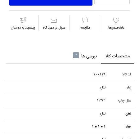
علاقه‌مندي‌ها
مقايسه
سوال در مورد كالا
پیشنهاد به دوستان
مشخصات کالا
بررسی ها
0
كد كالا
100119
زبان
ندارد
سال چاپ
1394
قطع
ندارد
ابعاد
1 * 1 * 1