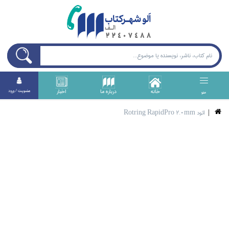
خانه
درباره ما
اخبار
عضويت / ورود
منو
اتود Rotring RapidPro 2.0mm