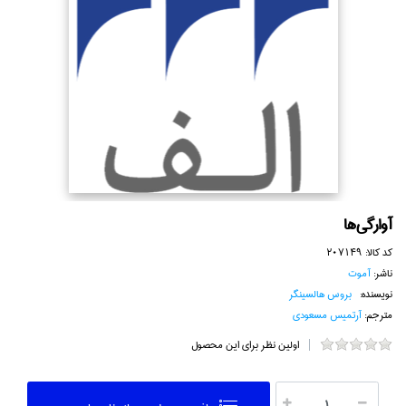
آوارگي‌ها
کد کالا:
207149
ناشر:
آموت
نویسنده:
بروس هالسينگر
مترجم:
آرتميس مسعودي
اولین نظر برای این محصول