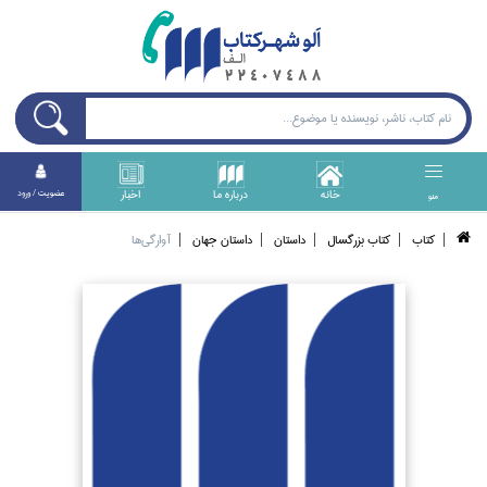
خانه
درباره ما
اخبار
عضويت / ورود
منو
كتاب
كتاب بزرگسال
داستان
داستان جهان
آوارگي‌ها