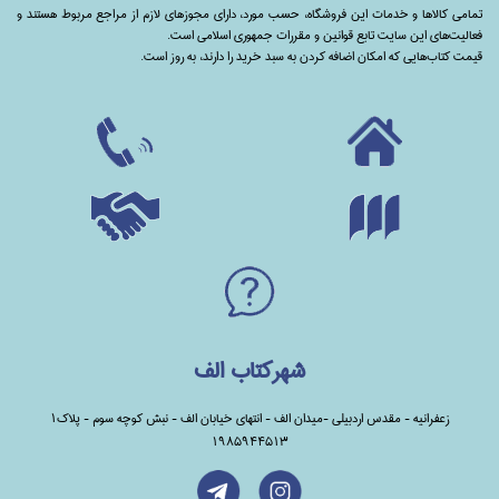
تمامی‌ کالاها و خدمات این فروشگاه، حسب مورد،‌ دارای مجوزهای لازم از مراجع مربوط هستند ‌و‌‌
فعالیت‌های این سایت تابع قوانین و مقررات جمهوری اسلامی است.
قیمت کتاب‌هایی که امکان اضافه کردن به سبد خرید را دارند،‌ به روز است.
شهرکتاب الف
زعفرانیه - مقدس اردبیلی -میدان الف - انتهای خیابان الف - نبش کوچه سوم - پلاک1
1985944513