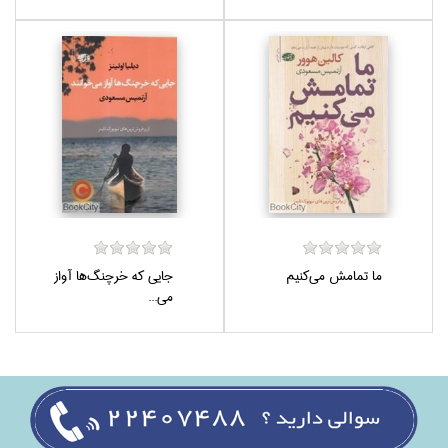
ما تمامش مي‌كنيم
جايي كه خرچنگ‌ها آواز
مي‌...