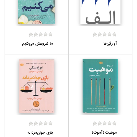
آوارگي‌ها
ما شروعش مي‌كنيم
موهبت (آموت)
بازي جوان‌مردانه