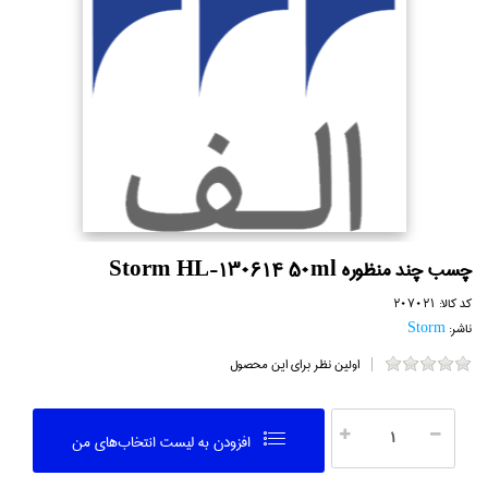
چسب چند منظوره Storm HL-130614 50ml
کد کالا:
207021
ناشر:
Storm
اولین نظر برای این محصول
افزودن به ليست انتخاب‌هاي من