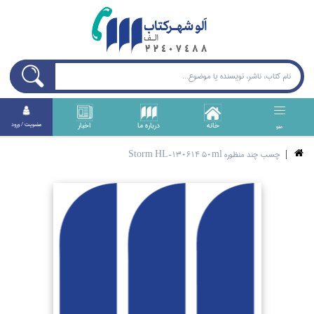
خانه
درباره ما
اخبار
عضويت / ورود
منو
چسب چند منظوره Storm HL-130614 50ml