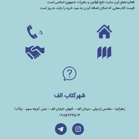
فعالیت‌های این سایت تابع قوانین و مقررات جمهوری اسلامی است.
قیمت کتاب‌هایی که امکان اضافه کردن به سبد خرید را دارند،‌ به روز است.
شهرکتاب الف
زعفرانیه - مقدس اردبیلی -میدان الف - انتهای خیابان الف - نبش کوچه سوم - پلاک1
1985944513