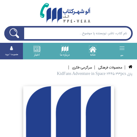
خانه
درباره ما
اخبار
عضويت / ورود
منو
محصولات فرهنگي
سرگرمي-فكري
پازل KidFans Adventure in Space 2445 33pcs