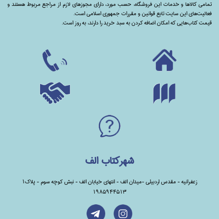
تمامی‌ کالاها و خدمات این فروشگاه، حسب مورد،‌ دارای مجوزهای لازم از مراجع مربوط هستند ‌و‌‌
فعالیت‌های این سایت تابع قوانین و مقررات جمهوری اسلامی است.
قیمت کتاب‌هایی که امکان اضافه کردن به سبد خرید را دارند،‌ به روز است.
شهرکتاب الف
زعفرانیه - مقدس اردبیلی -میدان الف - انتهای خیابان الف - نبش کوچه سوم - پلاک1
1985944513