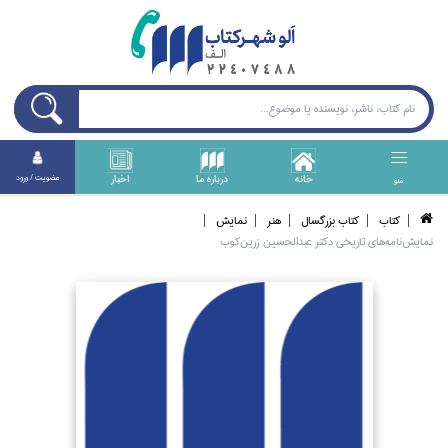
خانه
درباره ما
اخبار
عضويت / ورود
منو
كتاب
كتاب بزرگسال
هنر
نمايش
نمايش‌نامه‌هاي تاريخي دكتر عبدالحسين زرين‌كوب