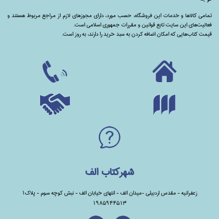
تمامی‌ کالاها و خدمات این فروشگاه، حسب مورد،‌ دارای مجوزهای لازم از مراجع مربوط هستند ‌و‌‌
فعالیت‌های این سایت تابع قوانین و مقررات جمهوری اسلامی است.
قیمت کتاب‌هایی که امکان اضافه کردن به سبد خرید را دارند،‌ به روز است.
شهرکتاب الف
زعفرانیه - مقدس اردبیلی -میدان الف - انتهای خیابان الف - نبش کوچه سوم - پلاک1
1985944513