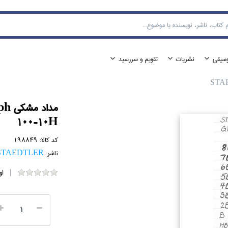
وسيقي
نشريات
تقويم و سررسيد
مدا
100-10H
کد کالا:
198849
ناشر:
STAEDTLER (استدلر
او