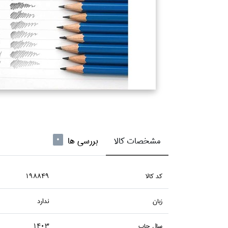
مشخصات کالا
بررسی ها
0
كد كالا
198849
زبان
ندارد
سال چاپ
1403