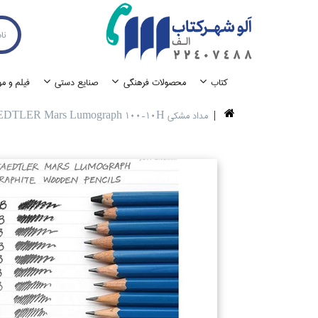
كتاب
محصولات فرهنگي
صنايع دستي
فيلم و م
مداد مشكي STAEDTLER Mars Lumograph 100-10H