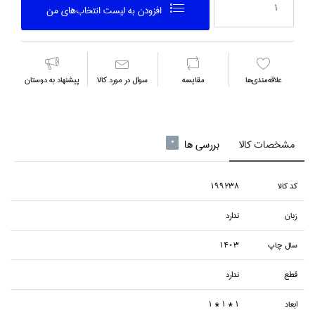
افزودن به ليست انتخاب‌هاي من
علاقه‌مندي‌ها
مقايسه
سوال در مورد كالا
پیشنهاد به دوستان
مشخصات کالا
بررسی ها
0
كد كالا
199238
زبان
ندارد
سال چاپ
1403
قطع
ندارد
ابعاد
1 * 1 * 1