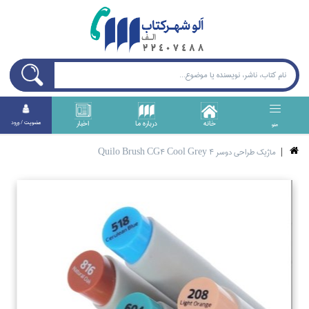
خانه
درباره ما
اخبار
عضويت / ورود
منو
ماژيك طراحي دوسر Quilo Brush CG4 Cool Grey 4