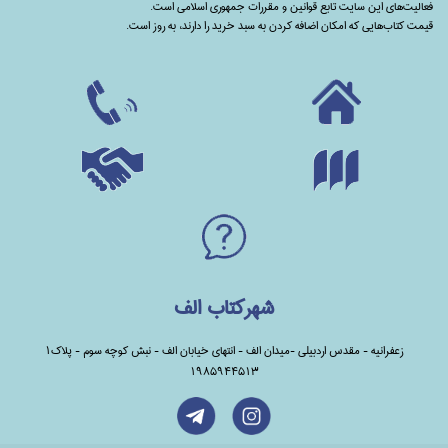
فعالیت‌های این سایت تابع قوانین و مقررات جمهوری اسلامی است.
قیمت کتاب‌هایی که امکان اضافه کردن به سبد خرید را دارند،‌ به روز است.
شهرکتاب الف
زعفرانیه - مقدس اردبیلی -میدان الف - انتهای خیابان الف - نبش کوچه سوم - پلاک1
1985944513