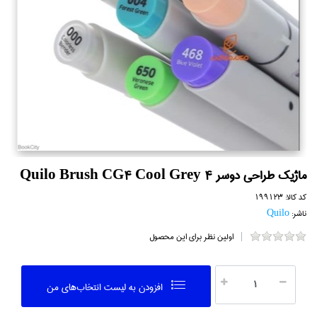
ماژيك طراحي دوسر Quilo Brush CG4 Cool Grey 4
کد کالا:
199123
ناشر:
Quilo
اولین نظر برای این محصول
افزودن به ليست انتخاب‌هاي من