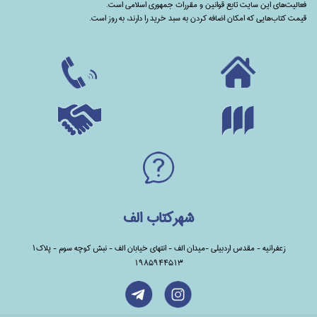
فعالیت‌های این سایت تابع قوانین و مقررات جمهوری اسلامی است.
قیمت کتاب‌هایی که امکان اضافه کردن به سبد خرید را دارند،‌ به روز است.
شهرکتاب الف
زعفرانیه - مقدس اردبیلی -میدان الف - انتهای خیابان الف - نبش کوچه سوم - پلاک1
1985944513