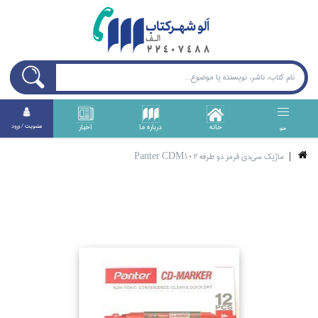
خانه
درباره ما
اخبار
عضويت / ورود
منو
ماژيك سي‌دي قرمز دو طرفه Panter CDM102