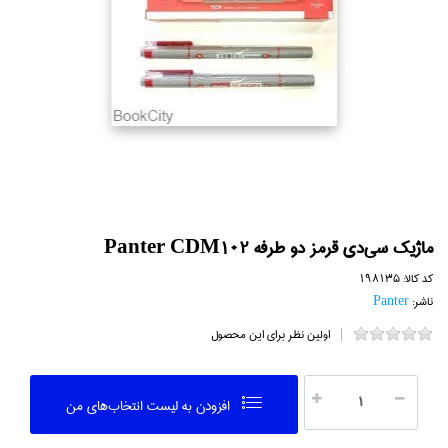
ماژيك سي‌دي قرمز دو طرفه Panter CDM102
کد کالا:
198135
ناشر:
Panter
اولین نظر برای این محصول
افزودن به ليست انتخاب‌هاي من