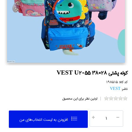
كوله پشتي 28×38 VEST U2055
کد کالا:
198515
ناشر:
VEST
اولین نظر برای این محصول
افزودن به ليست انتخاب‌هاي من