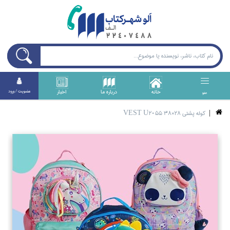
خانه
درباره ما
اخبار
عضويت / ورود
منو
كوله پشتي 28×38 VEST U2055