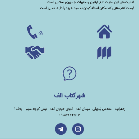
فعالیت‌های این سایت تابع قوانین و مقررات جمهوری اسلامی است.
قیمت کتاب‌هایی که امکان اضافه کردن به سبد خرید را دارند،‌ به روز است.
شهرکتاب الف
زعفرانیه - مقدس اردبیلی -میدان الف - انتهای خیابان الف - نبش کوچه سوم - پلاک1
1985944513