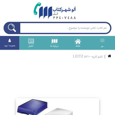
خانه
درباره ما
اخبار
عضويت / ورود
منو
كشو كازيه LEITZ 5210