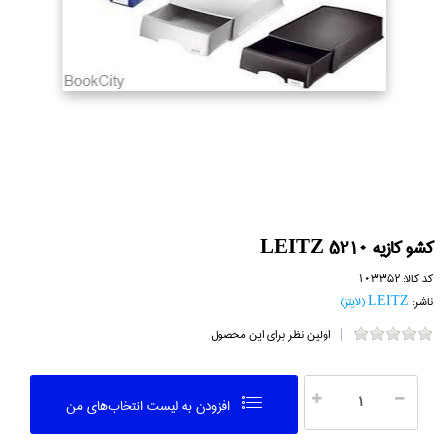
كشو كازيه LEITZ 5210
کد کالا:
103352
ناشر:
LEITZ (لايتز)
اولین نظر برای این محصول
افزودن به ليست انتخاب‌هاي من