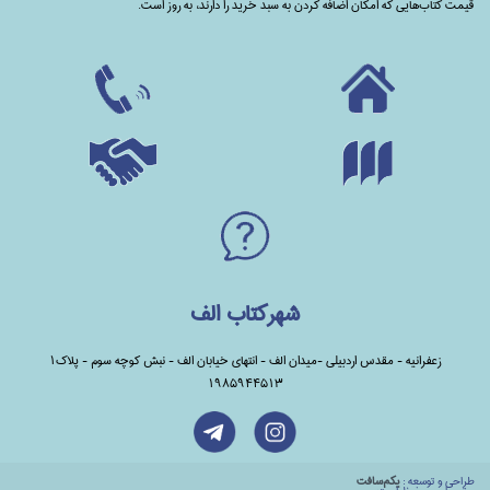
قیمت کتاب‌هایی که امکان اضافه کردن به سبد خرید را دارند،‌ به روز است.
شهرکتاب الف
زعفرانیه - مقدس اردبیلی -میدان الف - انتهای خیابان الف - نبش کوچه سوم - پلاک1
1985944513
طراحي و توسعه :
يكم‌سافت