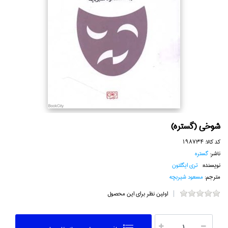
شوخي (گستره)
کد کالا:
198734
ناشر:
گستره
نویسنده:
تري ايگلتون
مترجم:
مسعود شيربچه
اولین نظر برای این محصول