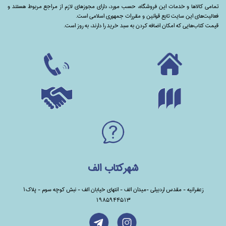
تمامی‌ کالاها و خدمات این فروشگاه، حسب مورد،‌ دارای مجوزهای لازم از مراجع مربوط هستند ‌و‌‌
فعالیت‌های این سایت تابع قوانین و مقررات جمهوری اسلامی است.
قیمت کتاب‌هایی که امکان اضافه کردن به سبد خرید را دارند،‌ به روز است.
شهرکتاب الف
زعفرانیه - مقدس اردبیلی -میدان الف - انتهای خیابان الف - نبش کوچه سوم - پلاک1
1985944513