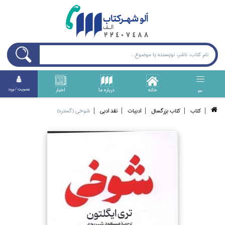
خانه
درباره ما
اخبار
عضويت / ورود
منو
كتاب
كتاب بزرگسال
ادبيات
نقد ادبي
شوخي (گستره)