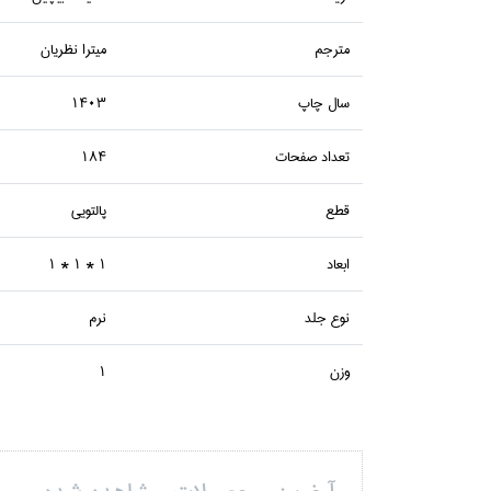
مترجم
ميترا نظريان
سال چاپ
1403
تعداد صفحات
184
قطع
پالتويي
ابعاد
1 * 1 * 1
نوع جلد
نرم
وزن
1