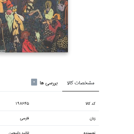
مشخصات کالا
بررسی ها
0
كد كالا
198645
زبان
فارسي
نويسنده
لئانيد دابيچين