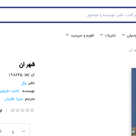
وسيقي
نشريات
تقويم و سررسيد
 ان
شهر ان
کد کالا:
198645
ناشر:
وال
نویسنده:
لئانيد دابيچي
مترجم:
ميترا نظريان
او