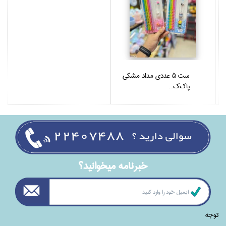
ست 5 عددي مداد مشكي
پاك‌ك...
خبرنامه ميخوانيد؟
توجه