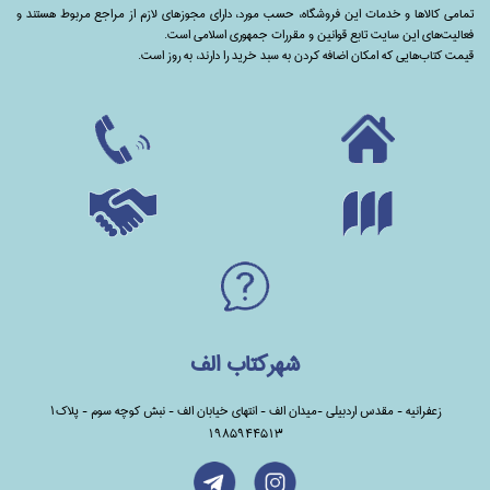
تمامی‌ کالاها و خدمات این فروشگاه، حسب مورد،‌ دارای مجوزهای لازم از مراجع مربوط هستند ‌و‌‌
فعالیت‌های این سایت تابع قوانین و مقررات جمهوری اسلامی است.
قیمت کتاب‌هایی که امکان اضافه کردن به سبد خرید را دارند،‌ به روز است.
شهرکتاب الف
زعفرانیه - مقدس اردبیلی -میدان الف - انتهای خیابان الف - نبش کوچه سوم - پلاک1
1985944513