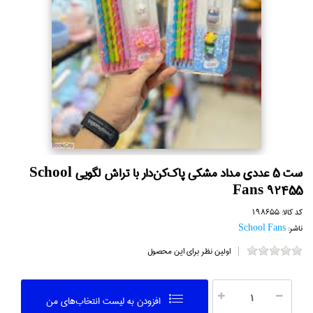
ست 5 عددي مداد مشكي پاك‌كن‌دار با تراش لگويي School
Fans 92455
کد کالا:
198655
ناشر:
School Fans
اولین نظر برای این محصول
افزودن به ليست انتخاب‌هاي من