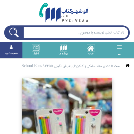
خانه
درباره ما
اخبار
عضويت / ورود
منو
ست 5 عددي مداد مشكي پاك‌كن‌دار با تراش لگويي School Fans 92455