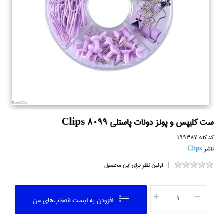
ست كليپس و پونز دونات پاستلي Clips 8099
کد کالا:
199387
ناشر:
Clips
اولین نظر برای این محصول
افزودن به ليست انتخاب‌هاي من