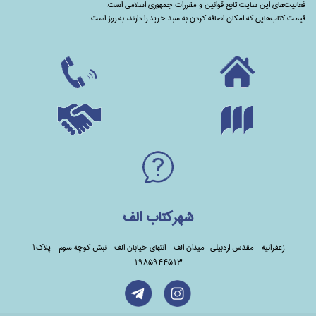
فعالیت‌های این سایت تابع قوانین و مقررات جمهوری اسلامی است.
قیمت کتاب‌هایی که امکان اضافه کردن به سبد خرید را دارند،‌ به روز است.
شهرکتاب الف
زعفرانیه - مقدس اردبیلی -میدان الف - انتهای خیابان الف - نبش کوچه سوم - پلاک1
1985944513