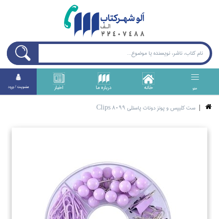
خانه
درباره ما
اخبار
عضويت / ورود
منو
ست كليپس و پونز دونات پاستلي Clips 8099