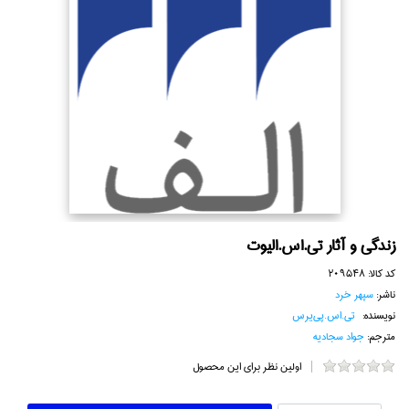
زندگي و آثار تي.اس.اليوت
کد کالا:
209548
ناشر:
سپهر خرد
نویسنده:
تي.اس.پي‌يرس
مترجم:
جواد سجاديه
اولین نظر برای این محصول