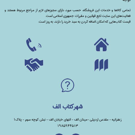
تمامی‌ کالاها و خدمات این فروشگاه، حسب مورد،‌ دارای مجوزهای لازم از مراجع مربوط هستند ‌و‌‌
فعالیت‌های این سایت تابع قوانین و مقررات جمهوری اسلامی است.
قیمت کتاب‌هایی که امکان اضافه کردن به سبد خرید را دارند،‌ به روز است.
شهرکتاب الف
زعفرانیه - مقدس اردبیلی -میدان الف - انتهای خیابان الف - نبش کوچه سوم - پلاک1
1985944513