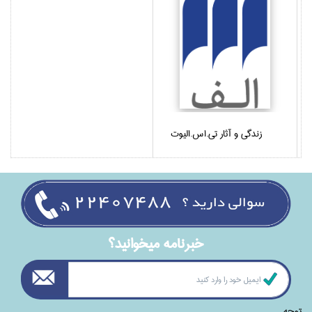
زندگي و آثار تي.اس.اليوت
خبرنامه ميخوانيد؟
توجه