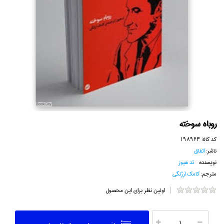
روباه سوخته
کد کالا:
198964
ناشر:
اتفاق
نویسنده:
تد هيوز
مترجم:
كامك ارژنگي
اولین نظر برای این محصول