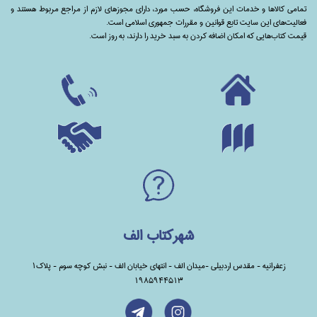
تمامی‌ کالاها و خدمات این فروشگاه، حسب مورد،‌ دارای مجوزهای لازم از مراجع مربوط هستند ‌و‌‌
فعالیت‌های این سایت تابع قوانین و مقررات جمهوری اسلامی است.
قیمت کتاب‌هایی که امکان اضافه کردن به سبد خرید را دارند،‌ به روز است.
شهرکتاب الف
زعفرانیه - مقدس اردبیلی -میدان الف - انتهای خیابان الف - نبش کوچه سوم - پلاک1
1985944513