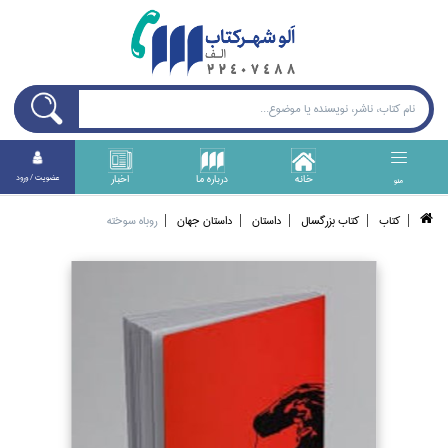
خانه
درباره ما
اخبار
عضويت / ورود
منو
كتاب
كتاب بزرگسال
داستان
داستان جهان
روباه سوخته