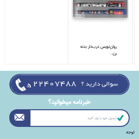
روان‌نويس درب‌دار بدنه
رن...
خبرنامه ميخوانيد؟
توجه