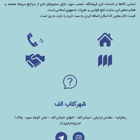
تمامی‌ کالاها و خدمات این فروشگاه، حسب مورد،‌ دارای مجوزهای لازم از مراجع مربوط هستند ‌و‌‌
فعالیت‌های این سایت تابع قوانین و مقررات جمهوری اسلامی است.
قیمت کتاب‌هایی که امکان اضافه کردن به سبد خرید را دارند،‌ به روز است.
شهرکتاب الف
زعفرانیه - مقدس اردبیلی -میدان الف - انتهای خیابان الف - نبش کوچه سوم - پلاک1
1985944513