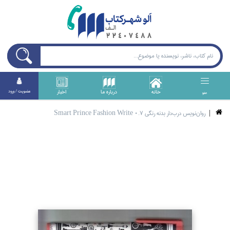
خانه
درباره ما
اخبار
عضويت / ورود
منو
روان‌نويس درب‌دار بدنه رنگي Smart Prince Fashion Write 0.7