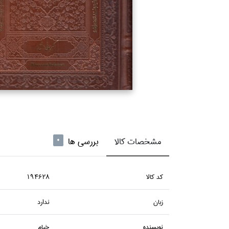
مشخصات کالا
بررسی ها
0
كد كالا
194628
زبان
ندارد
نويسنده
خيام