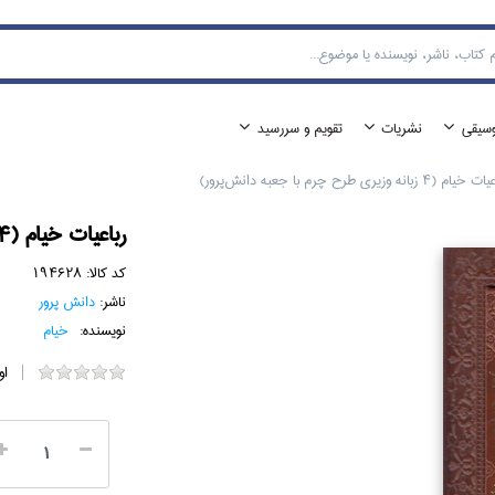
وسيقي
نشريات
تقويم و سررسيد
ام (4 زبانه وزيري طرح چرم با جعبه دانش‌پرور)
رباعيات خيام (4 زبانه وزيري طرح چرم با جعبه دانش‌پرور)
کد کالا:
194628
ناشر:
دانش پرور
نویسنده:
خيام
او