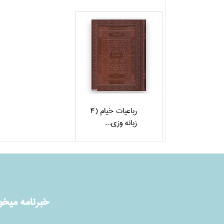
رباعيات خيام (4
زبانه وزي...
خبرنامه ميخوا