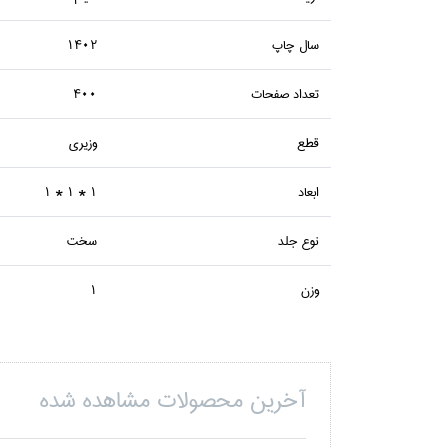
سال چاپ
1402
تعداد صفحات
400
قطع
وزيري
ابعاد
1 * 1 * 1
نوع جلد
سخت
وزن
1
آخرین محصولات مشاهده شده