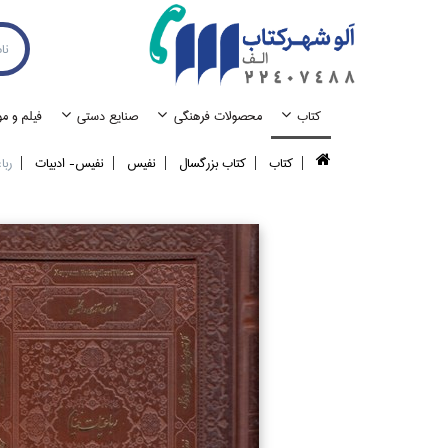
كتاب
محصولات فرهنگي
صنايع دستي
فيلم و م
كتاب
كتاب بزرگسال
نفيس
نفيس- ادبيات
رباعيات خي