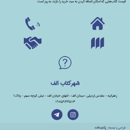
قیمت کتاب‌هایی که امکان اضافه کردن به سبد خرید را دارند،‌ به روز است.
شهرکتاب الف
زعفرانیه - مقدس اردبیلی -میدان الف - انتهای خیابان الف - نبش کوچه سوم - پلاک1
1985944513
طراحي و توسعه :
يكم‌سافت