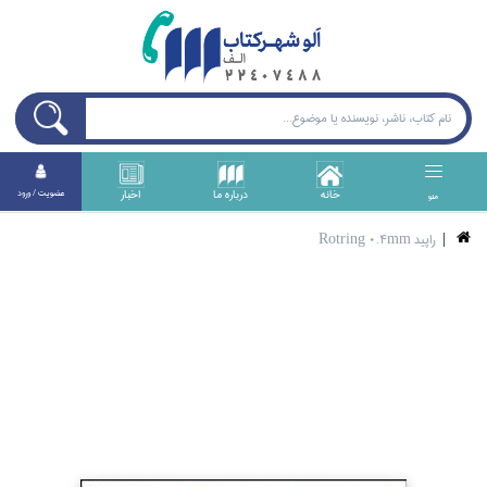
خانه
درباره ما
اخبار
عضويت / ورود
منو
راپيد Rotring 0.4mm