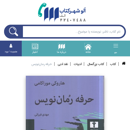
خانه
درباره ما
اخبار
عضويت / ورود
منو
كتاب
كتاب بزرگسال
ادبيات
نقد ادبي
حرفه رمان‌نويس