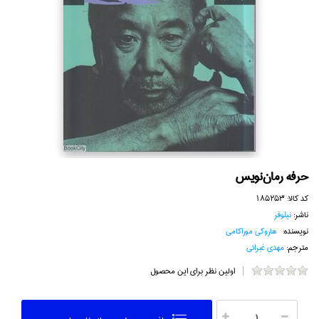
حرفه رمان‌نويس
کد کالا:
185253
ناشر:
نيلوفر
نویسنده:
هاروكي موراكامي
مترجم:
مهدي غبرائي
اولین نظر برای این محصول