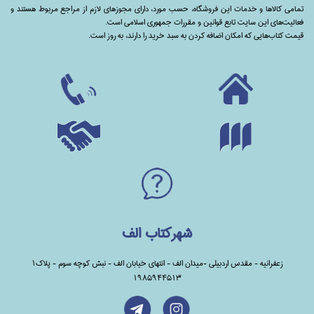
تمامی‌ کالاها و خدمات این فروشگاه، حسب مورد،‌ دارای مجوزهای لازم از مراجع مربوط هستند ‌و‌‌
فعالیت‌های این سایت تابع قوانین و مقررات جمهوری اسلامی است.
قیمت کتاب‌هایی که امکان اضافه کردن به سبد خرید را دارند،‌ به روز است.
شهرکتاب الف
زعفرانیه - مقدس اردبیلی -میدان الف - انتهای خیابان الف - نبش کوچه سوم - پلاک1
1985944513