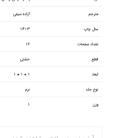
مترجم
آزاده سيفي
سال چاپ
1403
تعداد صفحات
16
قطع
خشتي
ابعاد
1 * 1 * 1
نوع جلد
نرم
وزن
1