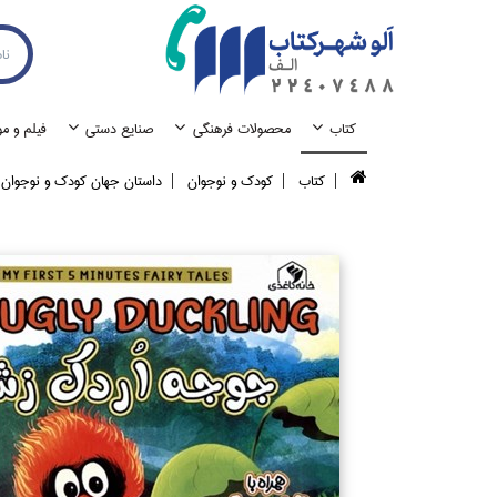
كتاب
محصولات فرهنگي
صنايع دستي
فيلم و م
كتاب
كودك و نوجوان
داستان جهان كودك و نوجوان