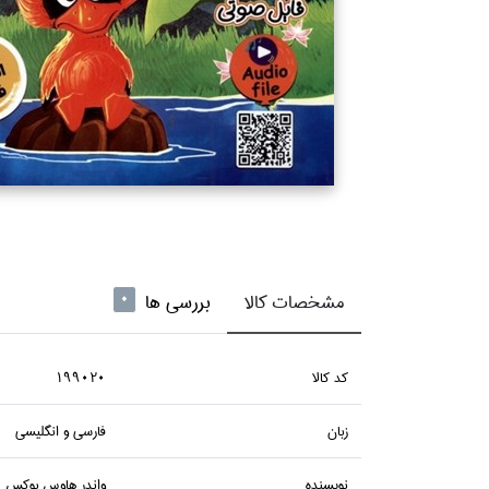
مشخصات کالا
بررسی ها
0
كد كالا
199020
زبان
فارسي و انگليسي
نويسنده
واندر هاوس بوكس