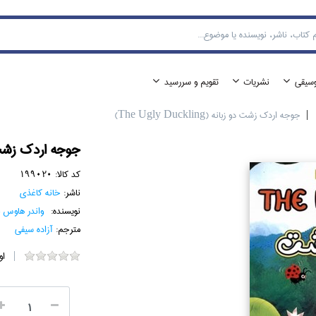
وسيقي
نشريات
تقويم و سررسيد
جوجه اردك زشت دو زبانه (The Ugly Duckling)
جوجه اردك زشت دو زبانه (
کد کالا:
199020
ناشر:
خانه كاغذي
نویسنده:
واندر هاوس 
مترجم:
آزاده سيفي
او