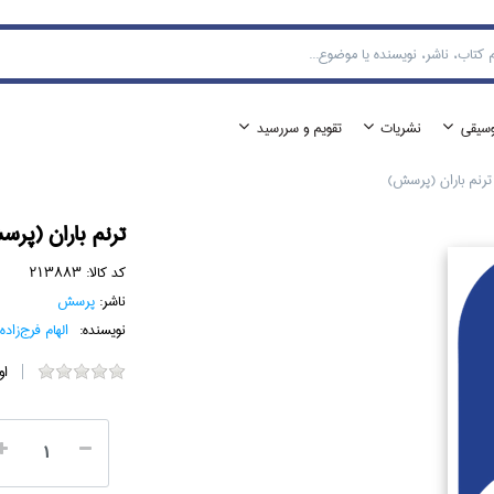
وسيقي
نشريات
تقويم و سررسيد
ترنم باران (پرسش)
ترنم باران (پر
کد کالا:
213883
ناشر:
پرسش
نویسنده:
الهام فرج‌زاده
او