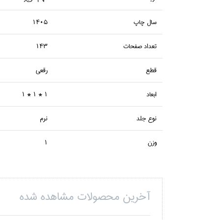
سال چاپ
1405
تعداد صفحات
143
قطع
رقعي
ابعاد
1 * 1 * 1
نوع جلد
نرم
وزن
1
آخرین محصولات مشاهده شده