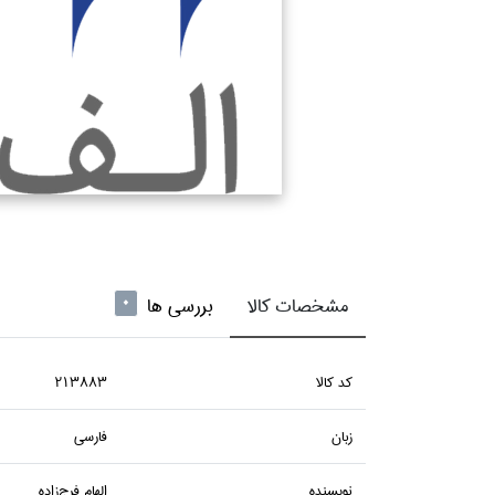
مشخصات کالا
بررسی ها
0
كد كالا
213883
زبان
فارسي
نويسنده
الهام فرج‌زاده