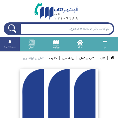
خانه
درباره ما
اخبار
عضويت / ورود
منو
كتاب
كتاب بزرگسال
روانشناسي
خانواده
تاملي بر فرزندآوري