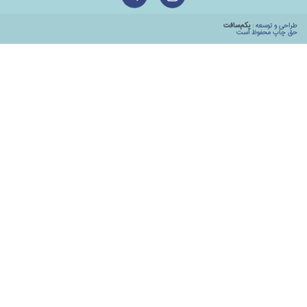
طراحي و توسعه :
يكم‌سافت
حق چاپ محفوظ است