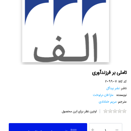
تاملي بر فرزندآوري
کد کالا:
209907
ناشر:
نشر بيدگل
نویسنده:
مارا فان درلوخت
مترجم:
مريم خدادادي
اولین نظر برای این محصول