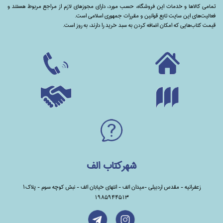
تمامی‌ کالاها و خدمات این فروشگاه، حسب مورد،‌ دارای مجوزهای لازم از مراجع مربوط هستند ‌و‌‌
فعالیت‌های این سایت تابع قوانین و مقررات جمهوری اسلامی است.
قیمت کتاب‌هایی که امکان اضافه کردن به سبد خرید را دارند،‌ به روز است.
شهرکتاب الف
زعفرانیه - مقدس اردبیلی -میدان الف - انتهای خیابان الف - نبش کوچه سوم - پلاک1
1985944513