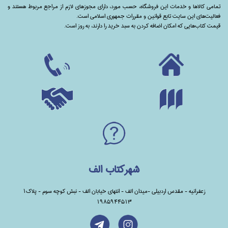
تمامی‌ کالاها و خدمات این فروشگاه، حسب مورد،‌ دارای مجوزهای لازم از مراجع مربوط هستند ‌و‌‌
فعالیت‌های این سایت تابع قوانین و مقررات جمهوری اسلامی است.
قیمت کتاب‌هایی که امکان اضافه کردن به سبد خرید را دارند،‌ به روز است.
شهرکتاب الف
زعفرانیه - مقدس اردبیلی -میدان الف - انتهای خیابان الف - نبش کوچه سوم - پلاک1
1985944513