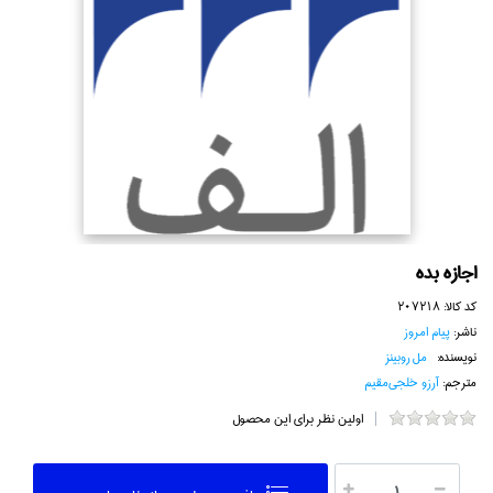
اجازه بده
کد کالا:
207218
ناشر:
پيام امروز
نویسنده:
مل روبينز
مترجم:
آرزو خلجي‌مقيم
اولین نظر برای این محصول