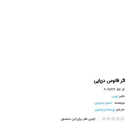
اثر فانوس دريايي
کد کالا:
206594
ناشر:
نوين
نویسنده:
استيو پمبرتون
مترجم:
پريسا ابن‌ياميني
اولین نظر برای این محصول