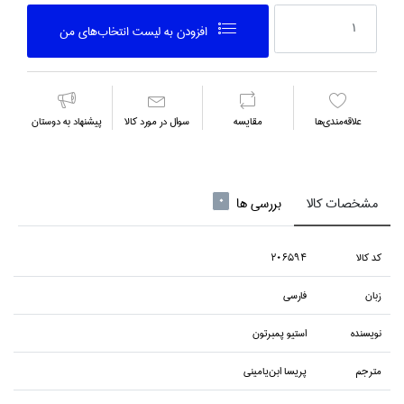
افزودن به ليست انتخاب‌هاي من
علاقه‌مندي‌ها
مقايسه
سوال در مورد كالا
پیشنهاد به دوستان
مشخصات کالا
بررسی ها
0
كد كالا
206594
زبان
فارسي
نويسنده
استيو پمبرتون
مترجم
پريسا ابن‌ياميني