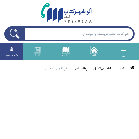
خانه
درباره ما
اخبار
عضويت / ورود
منو
كتاب
كتاب بزرگسال
روانشناسي
اثر فانوس دريايي