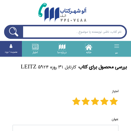
خانه
درباره ما
اخبار
عضويت / ورود
منو
بررسی محصول برای كتاب
كارتابل 31 روزه 5924 LEITZ
امتیاز
عنوان