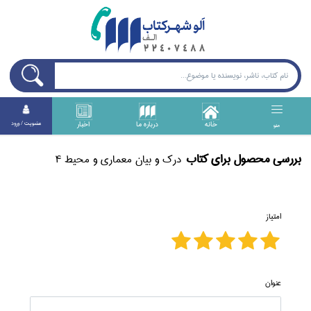
خانه
درباره ما
اخبار
عضويت / ورود
منو
بررسی محصول برای كتاب
درك و بيان معماري و محيط 4
امتیاز
عنوان