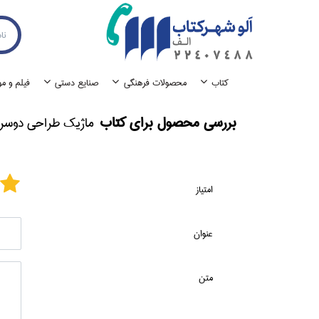
كتاب
محصولات فرهنگي
صنايع دستي
فيلم و م
بررسی محصول برای كتاب
ماژيك طراحي دوسر ilo Brush 156 Pastel Yellow
امتیاز
عنوان
متن