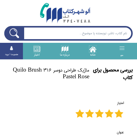
خانه
درباره ما
اخبار
عضويت / ورود
منو
بررسی محصول برای
ماژيك طراحي دوسر Quilo Brush 316
Pastel Rose
كتاب
امتیاز
عنوان