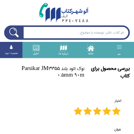
خانه
درباره ما
اخبار
عضويت / ورود
منو
بررسی محصول برای
نوك اتود بلند Parsikar JM3355
0.5mm 90m
كتاب
امتیاز
عنوان